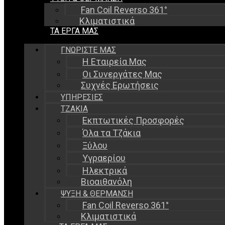
Fan Coil Reverso 361°
Κλιματιστικά
ΤΑ ΈΡΓΑ ΜΑΣ
ΓΝΩΡΊΣΤΕ ΜΑΣ
Η Εταιρεία Μας
Οι Συνεργάτες Μας
Συχνές Ερωτήσεις
ΥΠΗΡΕΣΊΕΣ
ΤΖΆΚΙΑ
Εκπτωτικές Προσφορές
Όλα τα Τζάκια
Ξύλου
Υγραερίου
Ηλεκτρικά
Βιοαιθανόλη
ΨΎΞΗ & ΘΈΡΜΑΝΣΗ
Fan Coil Reverso 361°
Κλιματιστικά