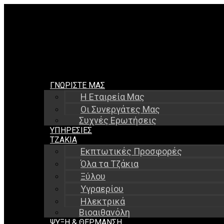
ΓΝΩΡΊΣΤΕ ΜΑΣ
Η Εταιρεία Μας
Οι Συνεργάτες Μας
Συχνές Ερωτήσεις
ΥΠΗΡΕΣΊΕΣ
ΤΖΆΚΙΑ
Εκπτωτικές Προσφορές
Όλα τα Τζάκια
Ξύλου
Υγραερίου
Ηλεκτρικά
Βιοαιθανόλη
ΨΎΞΗ & ΘΈΡΜΑΝΣΗ