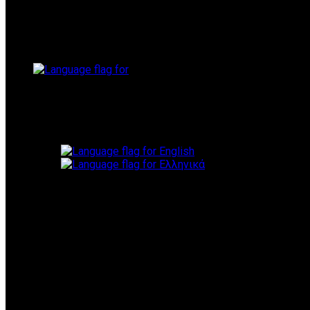
Select your language
ΓΝΩΡΊΣΤΕ ΜΑΣ
Η Εταιρεία Μας
Οι Συνεργάτες Μας
Συχνές Ερωτήσεις
ΥΠΗΡΕΣΊΕΣ
ΤΖΆΚΙΑ
Εκπτωτικές Προσφορές