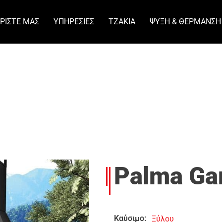
ΡΊΣΤΕ ΜΑΣ
ΥΠΗΡΕΣΊΕΣ
ΤΖΆΚΙΑ
ΨΎΞΗ & ΘΈΡΜΑΝΣΗ
Palma Ga
Καύσιμο:
Ξύλου