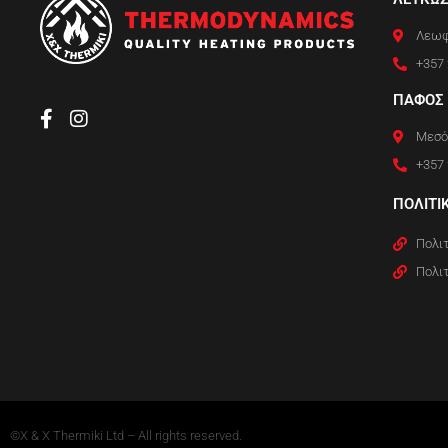
Λεωφ
+357 
ΠΑΦΟΣ
Μεσό
+357 
ΠΟΛΙΤΙ
Πολιτ
Πολι
©X & X Thermiki Ltd – All rights reserved.