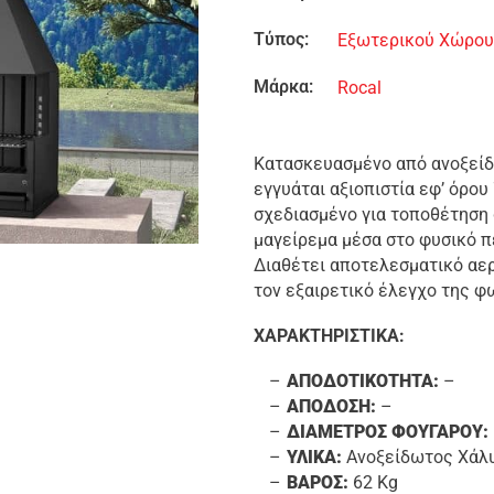
Τύπος:
Εξωτερικού Χώρο
Μάρκα:
Rocal
Κατασκευασμένο από ανοξείδ
εγγυάται αξιοπιστία εφ’ όρου
σχεδιασμένο για τοποθέτηση σ
μαγείρεμα μέσα στο φυσικό π
Διαθέτει αποτελεσματικό αερ
τον εξαιρετικό έλεγχο της φ
ΧΑΡΑΚΤΗΡΙΣΤΙΚΑ:
ΑΠΟΔΟΤΙΚΟΤΗΤΑ:
–
ΑΠΟΔΟΣΗ:
–
ΔΙΑΜΕΤΡΟΣ ΦΟΥΓΑΡΟΥ:
ΥΛΙΚΑ:
Ανοξείδωτος Χάλ
ΒΑΡΟΣ:
62 Kg