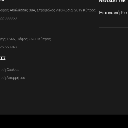
NEWSLETTER
όρος Αθαλάσσας 38A, Στρόβολος Λευκωσία, 2019 Κύπρος
Εισαγωγή Em
22 388850
Alternative:
γης 164A, Πάφος, 8280 Κύπρος
26 653948
ΚΕΣ
ική Cookies
τική Απορρήτου