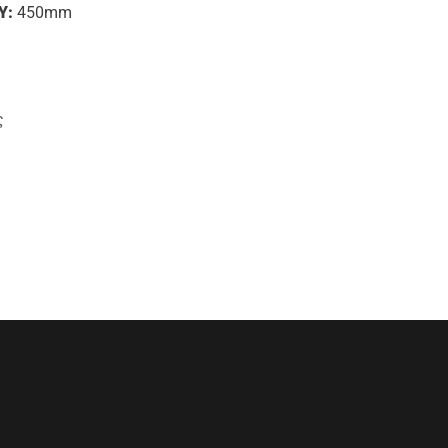
Υ:
450mm
ς